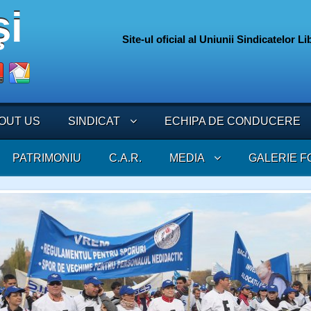
Site-ul oficial al Uniunii Sindicatelor L
075
BOUT US
SINDICAT
ECHIPA DE CONDUCERE
PATRIMONIU
C.A.R.
MEDIA
GALERIE F