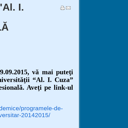
Al. I.
LĂ
.09.2015, vă mai puteţi
niversităţii “Al. I. Cuza”
sională. Aveţi pe link-ul
cademice/programele-de-
versitar-20142015/