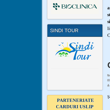
a
s
s
l
SINDI TOUR
C
D
Ş
PARTENERIATE
CARDURI USLIP
A