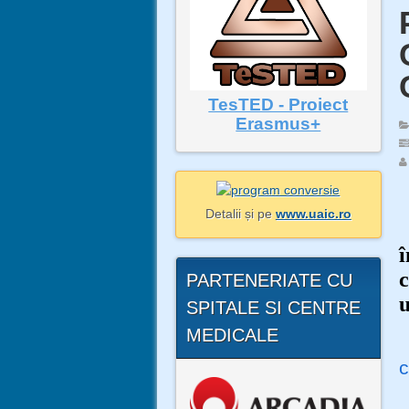
TesTED - Proiect
Erasmus+
Detalii și pe
www.uaic.ro
î
c
PARTENERIATE CU
u
SPITALE SI CENTRE
MEDICALE
c