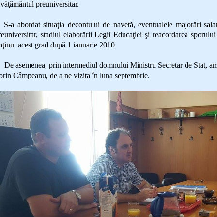
nvăţământul preuniversitar.
-a abordat situaţia decontului de navetă, eventualele majorări salar
reuniversitar, stadiul elaborării Legii Educaţiei şi reacordarea sporulu
bţinut acest grad după 1 ianuarie 2010.
e asemenea, prin intermediul domnului Ministru Secretar de Stat, am a
orin Câmpeanu, de a ne vizita în luna septembrie.