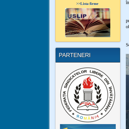
î
>>
Lista firme
S
p
o
D
S
PARTENERI