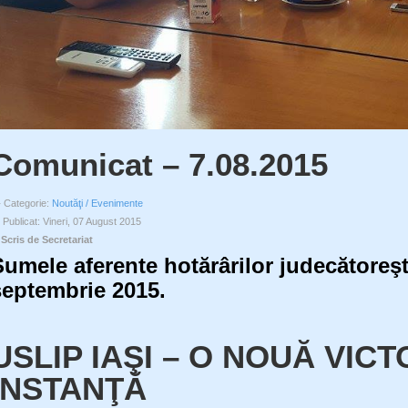
Comunicat – 7.08.2015
Categorie:
Noutăţi / Evenimente
Publicat: Vineri, 07 August 2015
Scris de Secretariat
umele aferente hotărârilor judecătoreşti 
septembrie 2015.
USLIP IAŞI – O NOUĂ VICT
INSTANŢĂ