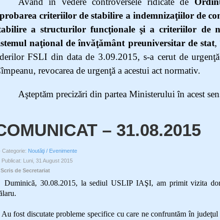
Având în vedere controversele ridicate de
Ordin
probarea criteriilor de stabilire a indemnizaţiilor de con
tabilire a structurilor funcţionale şi a criteriilor d
istemul naţional de învăţământ preuniversitar de stat
,
iderilor FSLI din data de 3.09.2015, s-a cerut de urgen
împeanu, revocarea de urgenţă a acestui act normativ.
Aşteptăm precizări din partea Ministerului în acest sen
COMUNICAT – 31.08.2015
Categorie:
Noutăţi / Evenimente
Publicat: Luni, 31 August 2015
Scris de Secretariat
uminică, 30.08.2015, la sediul USLIP IAŞI, am primit vizita domn
ălaru.
u fost discutate probleme specifice cu care ne confruntăm în judeţul I