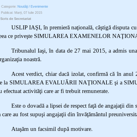
Categorie:
Noutăţi / Evenimente
Publicat: Marți, 07 Iulie 2015
Scris de Secretariat
USLIP IAŞI, în premieră naţională, câştigă disputa cu
eea ce priveşte SIMULAREA EXAMENELOR NAŢIONAL
Tribunalul Iaşi, în data de 27 mai 2015, a admis una
rganizaţia noastră.
Acest verdict, chiar dacă izolat, confirmă că în anul 
e la SIMULAREA EVALUĂRII NAŢIONALE şi a SI
u efectuat activităţi care ar fi trebuit remunerate.
Este o dovadă a lipsei de respect faţă de angajaţii din 
a care au fost supuşi angajaţii din învăţământul preuniversit
Ataşăm un facsimil după motivare.