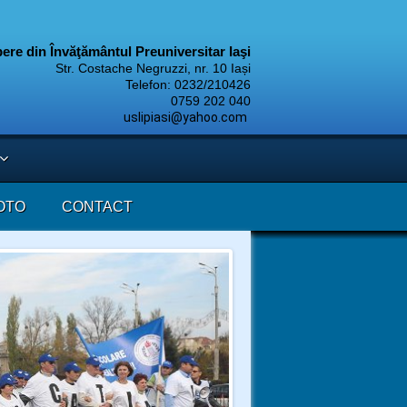
ibere din Învăţământul Preuniversitar Iaşi
Str. Costache Negruzzi, nr. 10 Iași
Telefon: 0232/210426
9 202 040
uslipiasi@yahoo.com
OTO
CONTACT