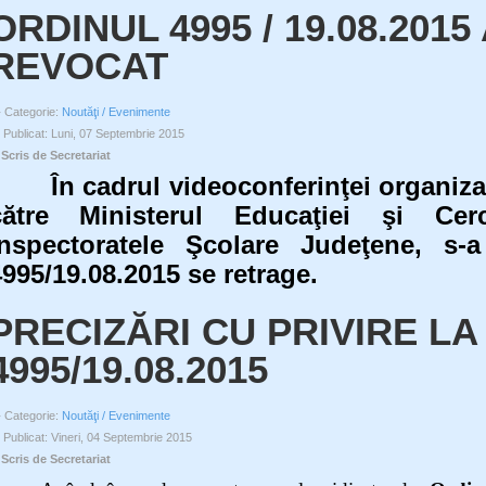
ORDINUL 4995 / 19.08.2015
REVOCAT
Categorie:
Noutăţi / Evenimente
Publicat: Luni, 07 Septembrie 2015
Scris de Secretariat
În cadrul videoconferinţei organizate
către Ministerul Educaţiei şi Cerce
Inspectoratele Şcolare Judeţene, s-
4995/19.08.2015 se retrage.
PRECIZĂRI CU PRIVIRE LA
4995/19.08.2015
Categorie:
Noutăţi / Evenimente
Publicat: Vineri, 04 Septembrie 2015
Scris de Secretariat