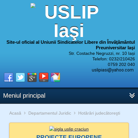
Site-ul oficial al Uniunii Sindicatelor Libere din Învăţământul
Preuniversitar Iaşi
Str. Costache Negruzzi, nr. 10 Iași
Telefon: 0232/210426
0759 202 040
uslipiasi@yahoo.com
Meniul principal
Acasă
Departamentul Juridic
Hotărâri judecătoreşti
PROIECTE EUROPENE