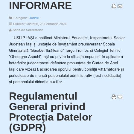
INFORMARE
Categorie:
Juridic
Publicat: Miercuri, 28 Februarie 2024
Scris de Secretariat
USLIP IAȘI a notificat Ministerul Educației, Inspectoratul Școlar
Județean Iași și unitățile de învățământ preuniversitar Școala
Gimnazială ”Garabet Ibrăileanu” Târgu Frumos și Colegiul Tehnic
”Gheorghe Asachi” Iași cu privire la situația nepunerii în aplicare a
hotărârilor judecătorești definitive pronunțate de Curtea de Apel
Iași care vizează acordarea sporului pentru condiții vătămătoare și
periculoase de muncă personalului administrativ (fost nedidactic)
și personalului didactic auxiliar.
Regulamentul
General privind
Protecţia Datelor
(GDPR)