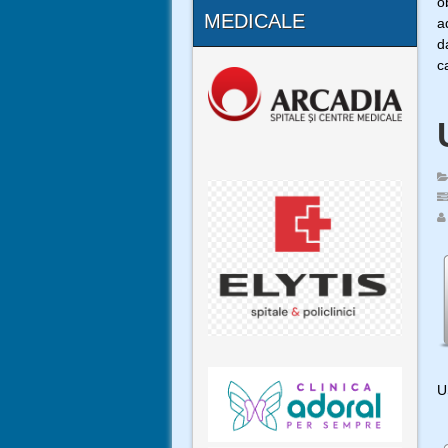
o
MEDICALE
a
d
c
U