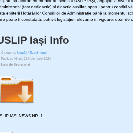
bligate să acorde membrilor de sindicat USLIP IAȘI, angajați la nivelul 
dministrativ (fost nedidactic) și didactic auxiliar, sporul pentru condiții
ata emiterii Hotărârilor Consiliilor de Administrație până la momentul s
are poate fi constatată, potrivit legislației relevante în vigoare, doar de 
USLIP Iași Info
Categorie:
Noutăţi / Evenimente
Publicat: Vineri, 29 Noiembrie 2024
Scris de Secretariat
SLIP IAȘI NEWS NR. 1