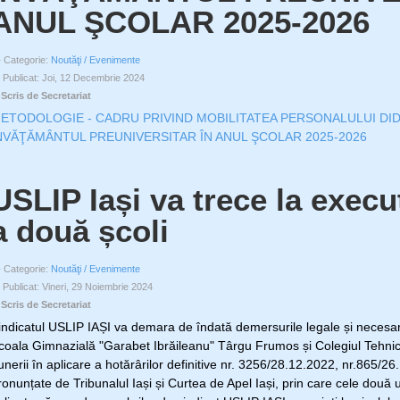
ANUL ŞCOLAR 2025-2026
Categorie:
Noutăţi / Evenimente
Publicat: Joi, 12 Decembrie 2024
Scris de Secretariat
ETODOLOGIE - CADRU PRIVIND MOBILITATEA PERSONALULUI DID
NVĂŢĂMÂNTUL PREUNIVERSITAR ÎN ANUL ŞCOLAR 2025-2026
USLIP Iași va trece la execut
a două școli
Categorie:
Noutăţi / Evenimente
Publicat: Vineri, 29 Noiembrie 2024
Scris de Secretariat
indicatul USLIP IAȘI va demara de îndată demersurile legale și necesare s
coala Gimnazială "Garabet Ibrăileanu" Târgu Frumos și Colegiul Tehnic
unerii în aplicare a hotărârilor definitive nr. 3256/28.12.2022, nr.865/2
ronunțate de Tribunalul Iași și Curtea de Apel Iași, prin care cele două 