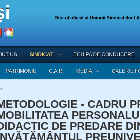
Site-ul oficial al Uniunii Sindicatelor L
075
OUT US
SINDICAT
ECHIPA DE CONDUCERE
PATRIMONIU
C.A.R.
MEDIA
GALERIE F
te
METODOLOGIE - CADRU P
MOBILITATEA PERSONALU
DIDACTIC DE PREDARE DI
ÎNVĂŢĂMÂNTUL PREUNIVE