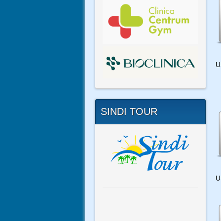
U
SINDI TOUR
U