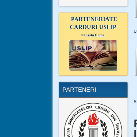
PARTENERIATE
CARDURI USLIP
U
>>
Lista firme
PARTENERI
S