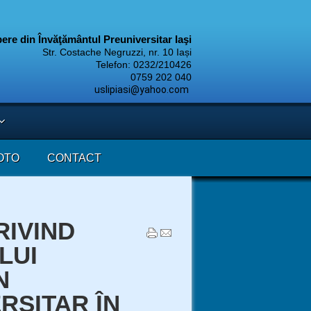
ibere din Învăţământul Preuniversitar Iaşi
Str. Costache Negruzzi, nr. 10 Iași
Telefon: 0232/210426
9 202 040
uslipiasi@yahoo.com
OTO
CONTACT
RIVIND
LUI
N
RSITAR ÎN