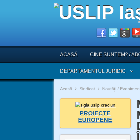
ACASĂ
CINE SUNTEM? / AB
DEPARTAMENTUL JURIDIC
Acasă
Sindicat
Noutăţi / Evenimen
PROIECTE
EUROPENE