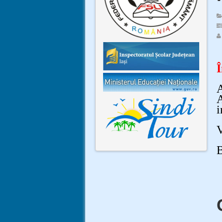
Î
A
A
i
V