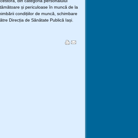
acestora, din categoria personalului
 vătămătoare și periculoase în muncă de la
chimbării condițiilor de muncă, schimbare
către Direcția de Sănătate Publică Iași.