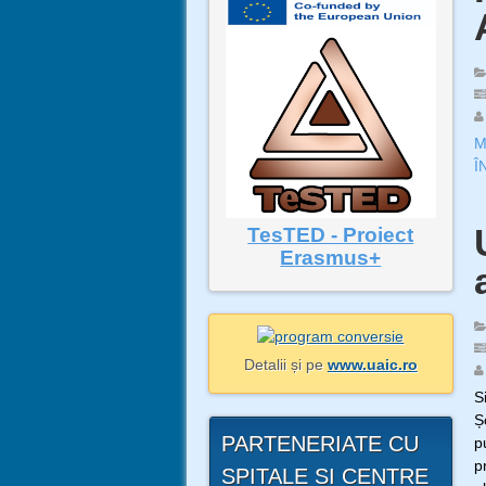
M
Î
TesTED - Proiect
Erasmus+
Detalii și pe
www.uaic.ro
S
Ș
PARTENERIATE CU
p
p
SPITALE SI CENTRE