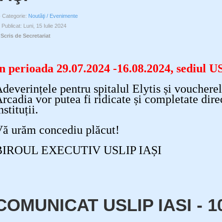
Categorie:
Noutăţi / Evenimente
Publicat: Luni, 15 Iulie 2024
Scris de Secretariat
n perioada 29.07.2024 -16.08.2024, sediul US
deverințele pentru spitalul Elytis și voucherel
rcadia vor putea fi ridicate și completate dire
nstituții.
ă urăm concediu plăcut!
BIROUL EXECUTIV USLIP IAȘI
COMUNICAT USLIP IASI - 10