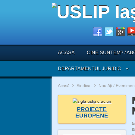
ACASĂ
CINE SUNTEM? / AB
DEPARTAMENTUL JURIDIC
Acasă
Sindicat
Noutăţi / Evenimen
PROIECTE
EUROPENE