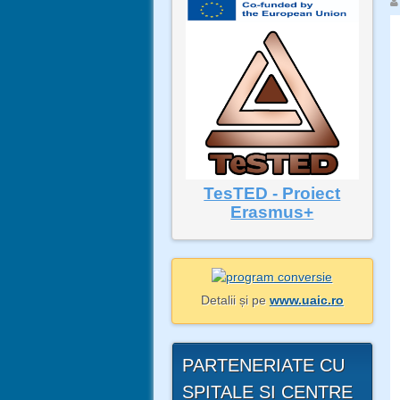
TesTED - Proiect
Erasmus+
Detalii și pe
www.uaic.ro
PARTENERIATE CU
SPITALE SI CENTRE