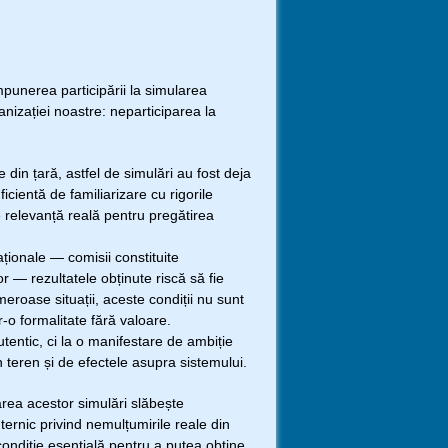
punerea participării la simularea
nizației noastre: neparticiparea la
din țară, astfel de simulări au fost deja
cientă de familiarizare cu rigorile
 relevanță reală pentru pregătirea
ționale — comisii constituite
 — rezultatele obținute riscă să fie
eroase situații, aceste condiții nu sunt
r-o formalitate fără valoare.
tentic, ci la o manifestare de ambiție
in teren și de efectele asupra sistemului.
rea acestor simulări slăbește
ternic privind nemulțumirile reale din
condiție esențială pentru a putea obține