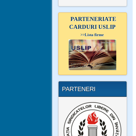
PARTENERIATE
CARDURI USLIP
>>
Lista firme
PARTENERI