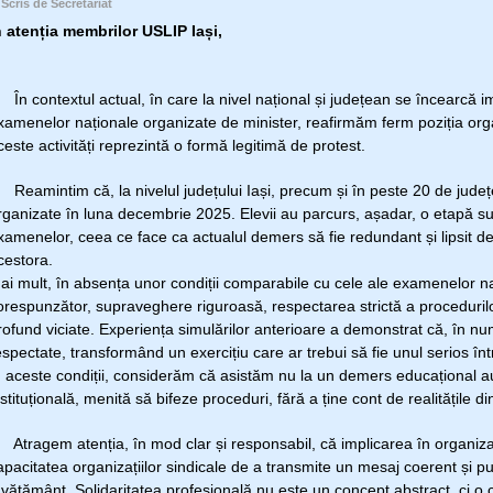
Scris de Secretariat
n atenția membrilor USLIP Iași,
n contextul actual, în care la nivel național și județean se încearcă im
xamenelor naționale organizate de minister, reafirmăm ferm poziția orga
ceste activități reprezintă o formă legitimă de protest.
eamintim că, la nivelul județului Iași, precum și în peste 20 de județe 
rganizate în luna decembrie 2025. Elevii au parcurs, așadar, o etapă sufi
xamenelor, ceea ce face ca actualul demers să fie redundant și lipsit de
cestora.
ai mult, în absența unor condiții comparabile cu cele ale examenelor na
orespunzător, supraveghere riguroasă, respectarea strictă a procedurilor
rofund viciate. Experiența simulărilor anterioare a demonstrat că, în num
espectate, transformând un exercițiu care ar trebui să fie unul serios înt
n aceste condiții, considerăm că asistăm nu la un demers educațional au
nstituțională, menită să bifeze proceduri, fără a ține cont de realitățile d
tragem atenția, în mod clar și responsabil, că implicarea în organiza
apacitatea organizațiilor sindicale de a transmite un mesaj coerent și pu
nvățământ. Solidaritatea profesională nu este un concept abstract, ci o 