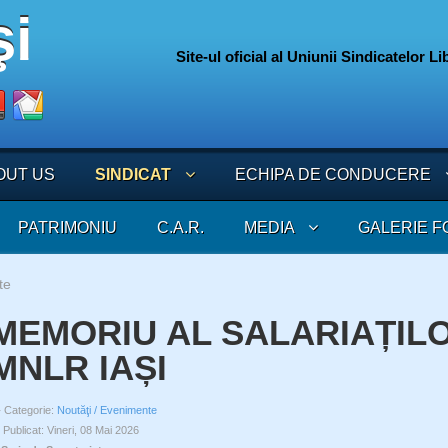
Site-ul oficial al Uniunii Sindicatelor L
075
OUT US
SINDICAT
ECHIPA DE CONDUCERE
PATRIMONIU
C.A.R.
MEDIA
GALERIE F
te
MEMORIU AL SALARIAȚILO
MNLR IAȘI
Categorie:
Noutăţi / Evenimente
Publicat: Vineri, 08 Mai 2026