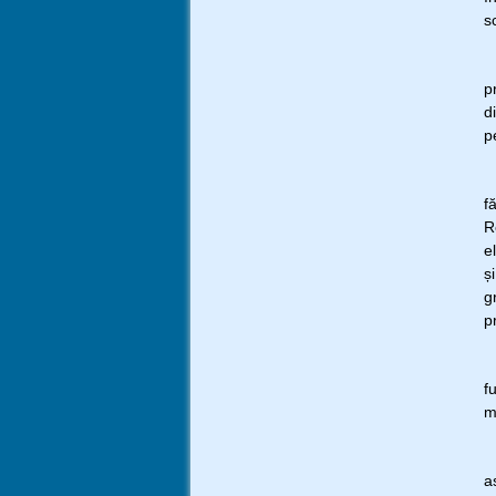
s
S
p
d
p
C
f
R
e
ș
g
p
R
f
m
M
a