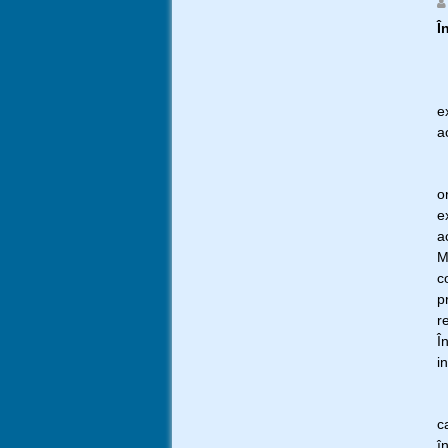
Î
Î
e
a
R
o
e
a
M
c
p
r
Î
i
A
c
î