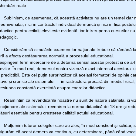
chimbări reale.
ubliniem, de asemenea, că această activitate nu are un temei clar ni
reuniversitar, nici în contractul individual de muncă și nici în fișa postulu
idactice pentru ceilalți elevi este evidentă, iar întreruperea cursurilor nu
edagogic.
onsiderăm că simulările examenelor naționale trebuie să rămână la niv
ără a afecta desfășurarea normală a procesului educațional.
espingem ferm încercările de a deturna sensul acestui protest și de a-l 
levilor. În mod real, demersul nostru vizează exact interesul acestora: u
i predictibil. Este cel puțin surprinzător că aceiași formatori de opinie c
rave și cronice ale sistemului — infrastructura precară din mediul rura
resiunea constantă exercitată asupra cadrelor didactice.
eamintim că revendicările noastre nu sunt de natură salarială, ci viz
uncționare ale sistemului: revenirea la norma didactică de 18 ore și re
ăsuri esențiale pentru creșterea calității actului educațional.
ulțumim tuturor colegilor care au ales, în mod conștient și solidar, să 
sigurăm că acest demers va continua, cu determinare, până când vocea n