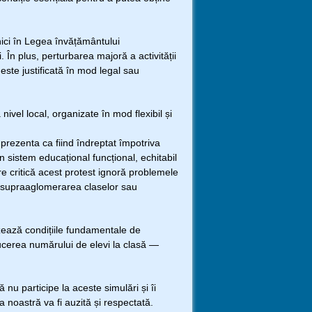
ci în Legea învățământului
i. În plus, perturbarea majoră a activității
 este justificată în mod legal sau
el local, organizate în mod flexibil și
prezenta ca fiind îndreptat împotriva
n sistem educațional funcțional, echitabil
are critică acest protest ignoră problemele
l, supraaglomerarea claselor sau
ează condițiile fundamentale de
ducerea numărului de elevi la clasă —
nu participe la aceste simulări și îi
oastră va fi auzită și respectată.