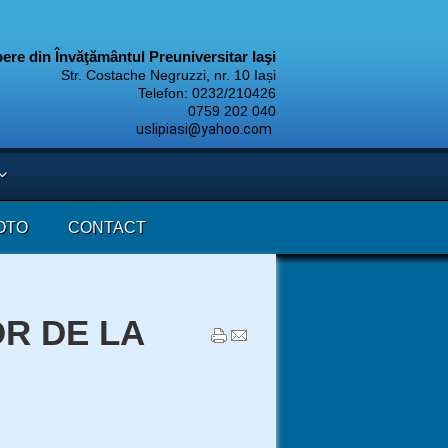
ibere din Învăţământul Preuniversitar Iaşi
Str. Costache Negruzzi, nr. 10 Iași
Telefon: 0232/210426
9 202 040
uslipiasi@yahoo.com
OTO
CONTACT
R DE LA