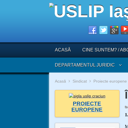
ACASĂ
CINE SUNTEM? / AB
DEPARTAMENTUL JURIDIC
Acasă
Sindicat
Proiecte europene
PROIECTE
EUROPENE
1
M