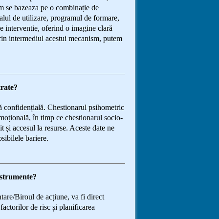
sm se bazeaza pe o combinație de
lul de utilizare, programul de formare,
 interventie, oferind o imagine clară
 Prin intermediul acestui mecanism, putem
trate?
ră confidențială. Chestionarul psihometric
moțională, în timp ce chestionarul socio-
it și accesul la resurse. Aceste date ne
sibilele bariere.
instrumente?
tare/Biroul de acțiune, va fi direct
actorilor de risc și planificarea