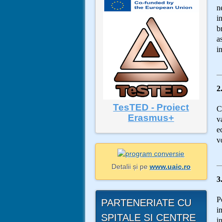
n
i
b
a
i
2
TesTED - Proiect
C
Erasmus+
v
e
v
Detalii și pe
www.uaic.ro
3
P
PARTENERIATE CU
i
SPITALE SI CENTRE
i