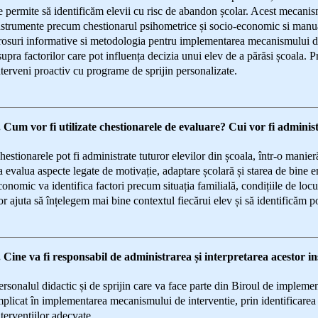
e permite să identificăm elevii cu risc de abandon școlar. Acest mecani
nstrumente precum chestionarul psihometrice și socio-economic si manua
rosuri informative si metodologia pentru implementarea mecanismului de
supra factorilor care pot influența decizia unui elev de a părăsi școala.
nterveni proactiv cu programe de sprijin personalizate.
. Cum vor fi utilizate chestionarele de evaluare? Cui vor fi adminis
hestionarele pot fi administrate tuturor elevilor din școala, într-o manie
a evalua aspecte legate de motivație, adaptare școlară și starea de bine e
conomic va identifica factori precum situația familială, condițiile de locu
or ajuta să înțelegem mai bine contextul fiecărui elev și să identificăm po
. Cine va fi responsabil de administrarea și interpretarea acestor 
ersonalul didactic și de sprijin care va face parte din Biroul de implemen
mplicat în implementarea mecanismului de interventie, prin identificarea f
ntervențiilor adecvate.