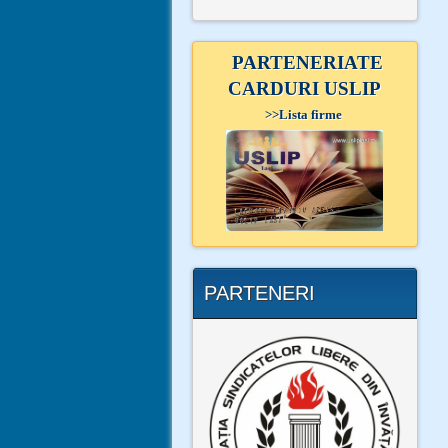
PARTENERIATE
CARDURI USLIP
>>
Lista firme
PARTENERI