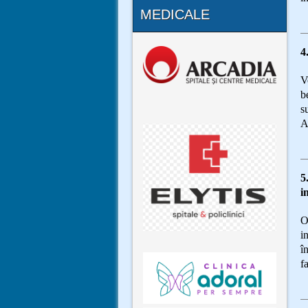
MEDICALE
4
V
b
s
A
5
i
O
i
î
f