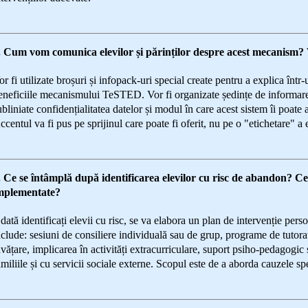
. Cum vom comunica elevilor și părinților despre acest mecanism? V
or fi utilizate broșuri și infopack-uri special create pentru a explica într-
eneficiile mecanismului TeSTED. Vor fi organizate ședințe de informare p
ubliniate confidențialitatea datelor și modul în care acest sistem îi poate aj
ccentul va fi pus pe sprijinul care poate fi oferit, nu pe o "etichetare" a e
. Ce se întâmplă după identificarea elevilor cu risc de abandon? Ce t
mplementate?
dată identificați elevii cu risc, se va elabora un plan de intervenție pers
nclude: sesiuni de consiliere individuală sau de grup, programe de tutorat, 
nvățare, implicarea în activități extracurriculare, suport psiho-pedagogic 
amiliile și cu servicii sociale externe. Scopul este de a aborda cauzele sp