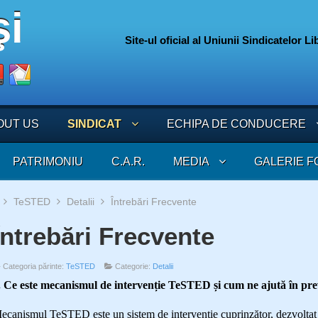
Site-ul oficial al Uniunii Sindicatelor L
075
OUT US
SINDICAT
ECHIPA DE CONDUCERE
PATRIMONIU
C.A.R.
MEDIA
GALERIE F
TeSTED
Detalii
Întrebări Frecvente
Întrebări Frecvente
Categoria părinte:
TeSTED
Categorie:
Detalii
. Ce este mecanismul de intervenție TeSTED și cum ne ajută în pr
ecanismul TeSTED este un sistem de interventie cuprinzător, dezvoltat 