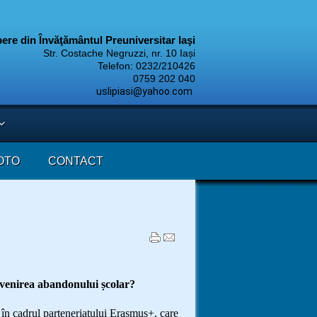
ibere din Învăţământul Preuniversitar Iaşi
Str. Costache Negruzzi, nr. 10 Iași
Telefon: 0232/210426
9 202 040
uslipiasi@yahoo.com
OTO
CONTACT
evenirea abandonului școlar?
în cadrul parteneriatului Erasmus+, care