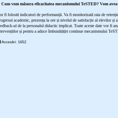
. Cum vom măsura eficacitatea mecanismului TeSTED? Vom avea in
or fi folositi indicatori de performanță. Va fi monitorizată rata de retenți
rogresul academic, prezența la ore și nivelul de satisfacție al elevilor și 
eedback-ul de la personalul didactic implicat. Toate aceste date vor fi ana
ntervențiilor și pentru a aduce îmbunătățiri continue mecanismului TeS
Accesări: 1652