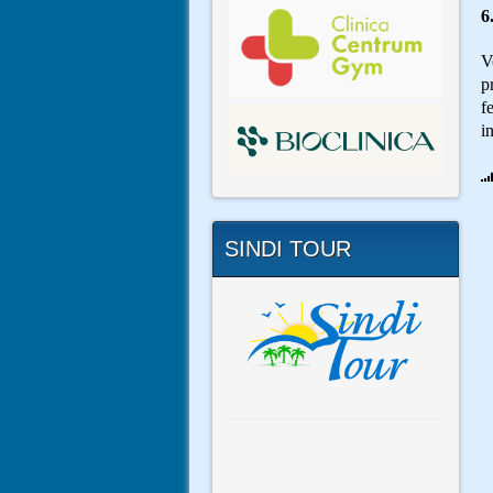
6
V
p
f
i
SINDI TOUR