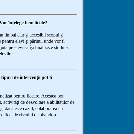
or înțelege beneficiile?
un limbaj clar și accesibil scopul și
entru elevi și părinți, unde vor fi
uta pe elevi să își finalizeze studiile.
levilor.
ipuri de intervenții pot fi
onalizat pentru fiecare. Acestea pot
activități de dezvoltare a abilităților de
și, dacă este cazul, colaborarea cu
ecifice ale riscului de abandon.