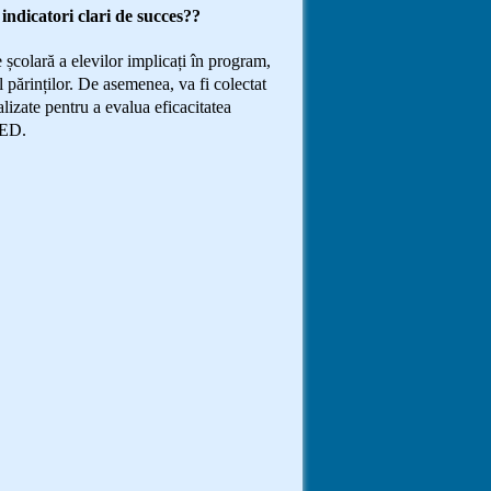
dicatori clari de succes??
e școlară a elevilor implicați în program,
al părinților. De asemenea, va fi colectat
lizate pentru a evalua eficacitatea
TED.