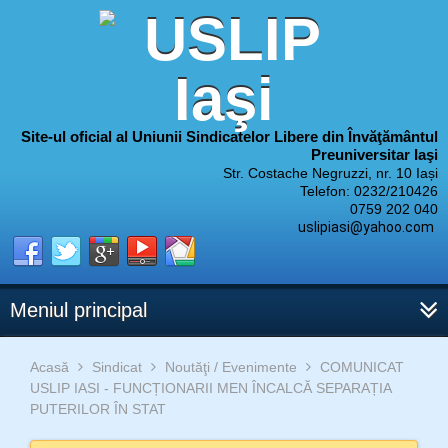
Site-ul oficial al Uniunii Sindicatelor Libere din Învăţământul
Preuniversitar Iaşi
Str. Costache Negruzzi, nr. 10 Iași
Telefon: 0232/210426
0759 202 040
uslipiasi@yahoo.com
Meniul principal
Acasă
Sindicat
Noutăţi / Evenimente
COMUNICAT
USLIP IASI - FUNCȚIONARII MEN ÎNCALCĂ SEPARAȚIA
PUTERILOR ÎN STAT