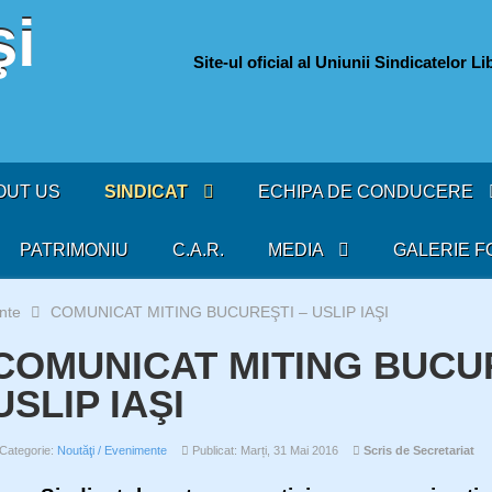
Site-ul oficial al Uniunii Sindicatelor L
075
OUT US
SINDICAT
ECHIPA DE CONDUCERE
PATRIMONIU
C.A.R.
MEDIA
GALERIE F
nte
COMUNICAT MITING BUCUREŞTI – USLIP IAŞI
COMUNICAT MITING BUCUR
USLIP IAŞI
Categorie:
Noutăţi / Evenimente
Publicat: Marți, 31 Mai 2016
Scris de Secretariat