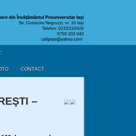
ibere din Învăţământul Preuniversitar Iaşi
Str. Costache Negruzzi, nr. 10 Iași
Telefon: 0232/210426
9 202 040
uslipiasi@yahoo.com
OTO
CONTACT
EŞTI –