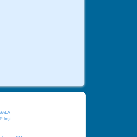
GALA
P Iași