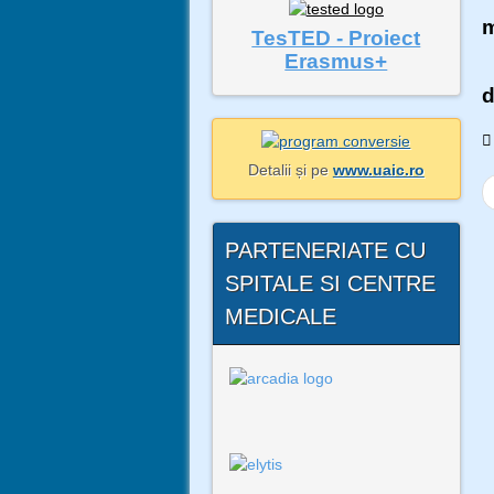
m
TesTED - Proiect
Erasmus+
P
d
Detalii și pe
www.uaic.ro
PARTENERIATE CU
SPITALE SI CENTRE
MEDICALE