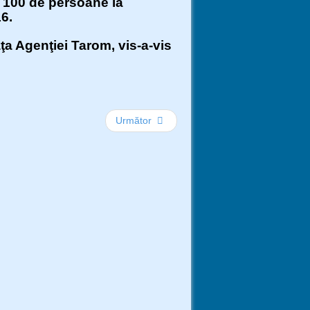
v 100 de persoane la
16.
 Agenţiei Tarom, vis-a-vis
Următor