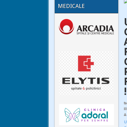
MEDICALE
!
U