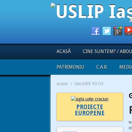
ACASĂ
CINE SUNTEM? / ABO
PATRIMONIU
C.A.R.
MEDI
Acasă
GALERIE FOTO
PROIECTE
EUROPENE