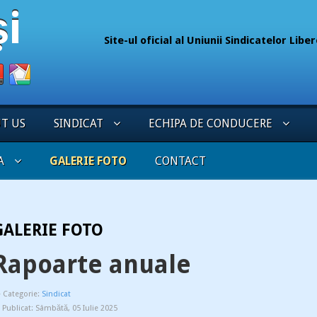
Site-ul oficial al Uniunii Sindicatelor Lib
075
UT US
SINDICAT
ECHIPA DE CONDUCERE
A
GALERIE FOTO
CONTACT
GALERIE FOTO
Rapoarte anuale
Categorie:
Sindicat
Publicat: Sâmbătă, 05 Iulie 2025