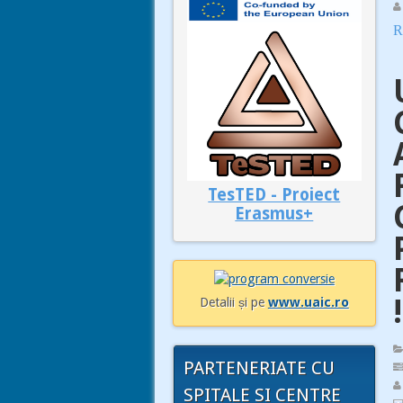
R
TesTED - Proiect
Erasmus+
!
Detalii și pe
www.uaic.ro
PARTENERIATE CU
SPITALE SI CENTRE