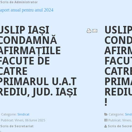
Scris de Administrator
aport anual pentru anul 2024
USLIP IAȘI
USLIP
CONDAMNĂ
CON
AFIRMAȚIILE
AFIR
FACUTE DE
FACU
CATRE
CATR
PRIMARUL U.A.T
PRIM
REDIU, JUD. IAȘI
REDIU
!
Categorie:
Sindicat
Categorie:
Sind
Publicat: Vineri, 06 Iunie 2025
Publicat: Vineri
Scris de Secretariat
Scris de Secre