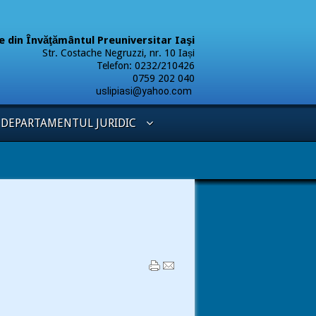
ere din Învăţământul Preuniversitar Iaşi
Str. Costache Negruzzi, nr. 10 Iași
Telefon: 0232/210426
9 202 040
uslipiasi@yahoo.com
DEPARTAMENTUL JURIDIC