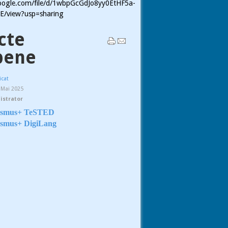
.google.com/file/d/1wbpGcGdJo8yy0EtHF5a-
/view?usp=sharing
cte
pene
icat
5 Mai 2025
istrator
rasmus+ TeSTED
asmus+ DigiLang