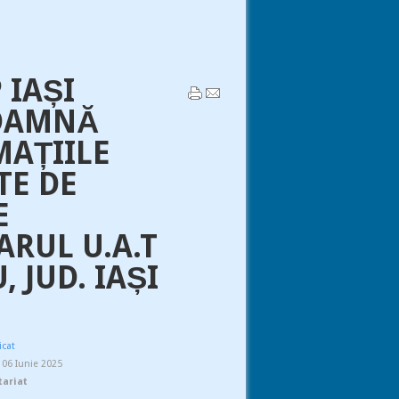
 IAȘI
DAMNĂ
MAȚIILE
TE DE
E
ARUL U.A.T
, JUD. IAȘI
icat
, 06 Iunie 2025
tariat