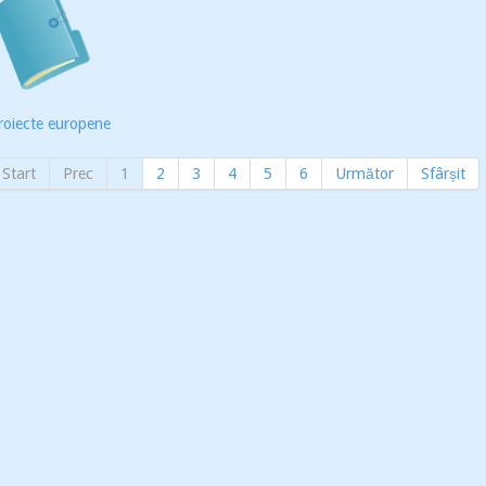
roiecte europene
Start
Prec
1
2
3
4
5
6
Următor
Sfârșit