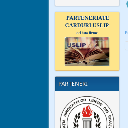
PARTENERIATE
CARDURI USLIP
P
>>
Lista firme
PARTENERI