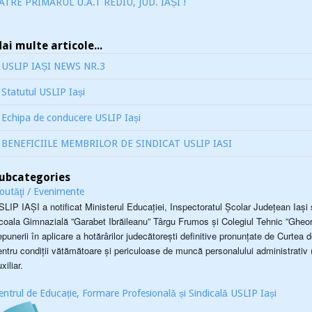
ATRE PRIMARUL U.A.T REDIU, JUD. IAȘI !
ai multe articole...
USLIP IAȘI NEWS NR.3
Statutul USLIP Iași
Echipa de conducere USLIP Iași
BENEFICIILE MEMBRILOR DE SINDICAT USLIP IASI
ubcategories
outăţi / Evenimente
SLIP IAȘI a notificat Ministerul Educației, Inspectoratul Școlar Județean Iași ș
coala Gimnazială ”Garabet Ibrăileanu” Târgu Frumos și Colegiul Tehnic ”Gheorgh
epunerii în aplicare a hotărârilor judecătorești definitive pronunțate de Curtea
entru condiții vătămătoare și periculoase de muncă personalului administrativ (
xiliar.
entrul de Educație, Formare Profesională și Sindicală USLIP Iași