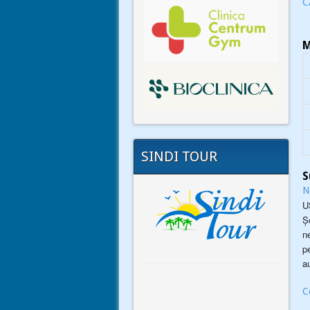
C
M
SINDI TOUR
S
N
U
Ș
n
p
au
C