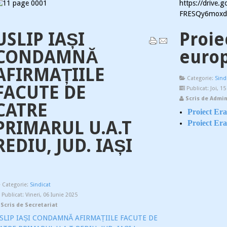
https://drive
FRESQy6moxdE
USLIP IAȘI
Proie
CONDAMNĂ
euro
AFIRMAȚIILE
Categorie:
Sind
FACUTE DE
Publicat: Joi, 1
Scris de Admin
CATRE
Proiect E
PRIMARUL U.A.T
Proiect Er
REDIU, JUD. IAȘI
Categorie:
Sindicat
Publicat: Vineri, 06 Iunie 2025
Scris de Secretariat
SLIP IAȘI CONDAMNĂ AFIRMAȚIILE FACUTE DE