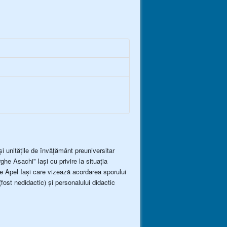
i unitățile de învățământ preuniversitar
e Asachi” Iași cu privire la situația
 de Apel Iași care vizează acordarea sporului
fost nedidactic) și personalului didactic