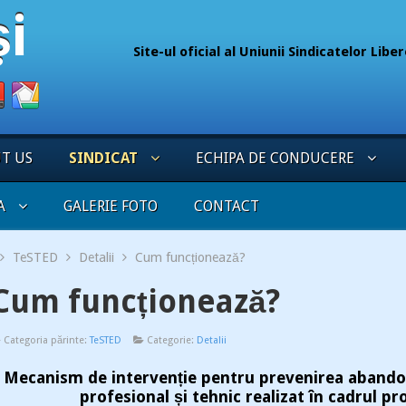
Site-ul oficial al Uniunii Sindicatelor Lib
075
UT US
SINDICAT
ECHIPA DE CONDUCERE
A
GALERIE FOTO
CONTACT
TeSTED
Detalii
Cum funcționează?
Cum funcționează?
Categoria părinte:
TeSTED
Categorie:
Detalii
Mecanism de intervenție pentru prevenirea abandon
profesional și tehnic realizat în cadrul p