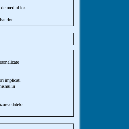
t de mediul lor.
 abandon
rsonalizate
ri implicați
anismului
izarea datelor