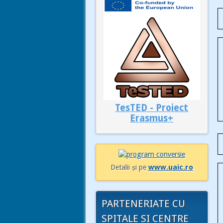
TesTED - Proiect
Erasmus+
Detalii și pe
www.uaic.ro
PARTENERIATE CU
SPITALE SI CENTRE