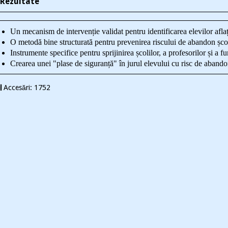
Rezultate
Un mecanism de intervenție validat pentru identificarea elevilor aflați 
O metodă bine structurată pentru prevenirea riscului de abandon școl
Instrumente specifice pentru sprijinirea școlilor, a profesorilor și a f
Crearea unei "plase de siguranță" în jurul elevului cu risc de abando
Accesări: 1752