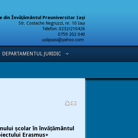
ere din Învăţământul Preuniversitar Iaşi
Str. Costache Negruzzi, nr. 10 Iași
Telefon: 0232/210426
9 202 040
uslipiasi@yahoo.com
DEPARTAMENTUL JURIDIC
ului școlar în învățământul
roiectului Erasmus+