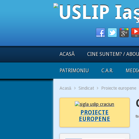
ACASĂ
CINE SUNTEM? / ABO
PATRIMONIU
C.A.R.
MEDI
Acasă
Sindicat
Proiecte europene
PROIECTE
EUROPENE