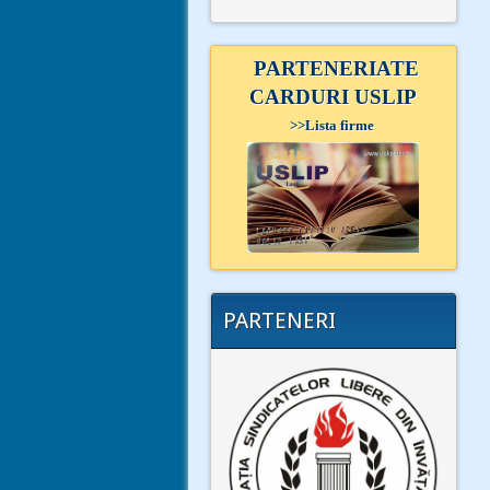
PARTENERIATE
CARDURI USLIP
>>
Lista firme
PARTENERI