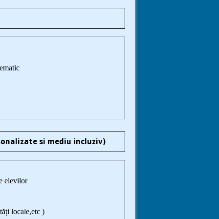
tematic
sonalizate si mediu incluziv)
e elevilor
ăți locale,etc )