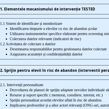
1. Elementele mecanismului de intervenție TESTED
1.1 Sistem de identificare și monitorizare
Identificarea timpurie a elevilor cu risc de abandon școlar
Utilizarea instrumentelor specifice elaborate pentru screening sis
Colectarea datelor relevante (indicatori de risc)
1.2 Activitatea de colectare a datelor
Desemnarea responsabililor pentru gestionarea datelor colectate
Asigurarea acurateței și confidențialității datelor
2. Sprijin pentru elevii în risc de abandon (interventii per
2.1. Intervenții personalizate
Dezvoltarea de planuri de sprijin adaptate nevoilor individuale al
Resurse și suport specific ( mentorat, consiliere, tutoriat, etc.)
Sprijin personalizat acordat elevilor aflati în risc de abandon.
Implicarea profesorilor și a altor actori relevanți (ONG-uri, autorit