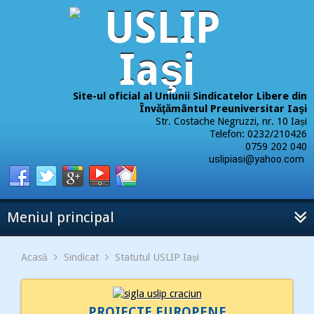
Site-ul oficial al Uniunii Sindicatelor Libere din
Învăţământul Preuniversitar Iaşi
Str. Costache Negruzzi, nr. 10 Iași
Telefon: 0232/210426
0759 202 040
uslipiasi@yahoo.com
Meniul principal
Acasă
Sindicat
Statutul USLIP Iași
PROIECTE EUROPENE