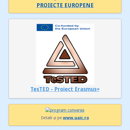
PROIECTE EUROPENE
TesTED - Proiect Erasmus+
Detalii și pe
www.uaic.ro