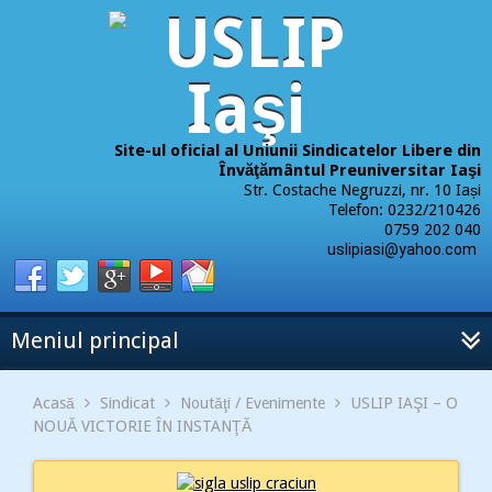
Site-ul oficial al Uniunii Sindicatelor Libere din
Învăţământul Preuniversitar Iaşi
Str. Costache Negruzzi, nr. 10 Iași
Telefon: 0232/210426
0759 202 040
uslipiasi@yahoo.com
Meniul principal
Acasă
Sindicat
Noutăţi / Evenimente
USLIP IAŞI – O
NOUĂ VICTORIE ÎN INSTANŢĂ