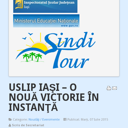
USLIP IAŞI – O
NOUĂ VICTORIE ÎN
INSTANŢĂ
Categorie:
Noutăţi / Evenimente
Publicat: Marți, 07 Iulie 2015
Scris de Secretariat