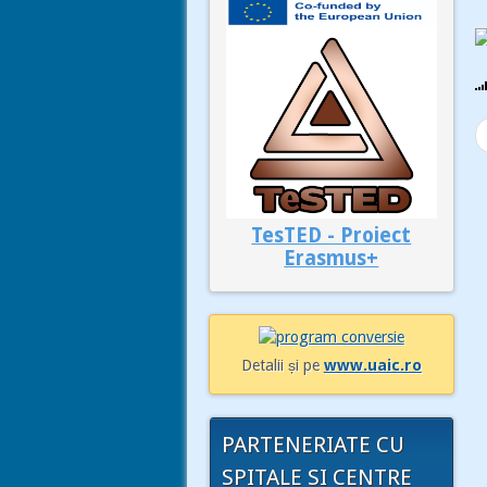
TesTED - Proiect
Erasmus+
Detalii și pe
www.uaic.ro
PARTENERIATE CU
SPITALE SI CENTRE