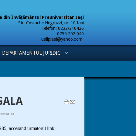
ere din Învăţământul Preuniversitar Iaşi
Str. Costache Negruzzi, nr. 10 Iași
Telefon: 0232/210426
9 202 040
uslipiasi@yahoo.com
DEPARTAMENTUL JURIDIC
GALA
cretariat
 285, accesand urmatorul link: