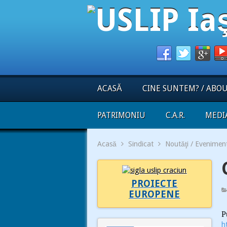
ACASĂ
CINE SUNTEM? / ABO
PATRIMONIU
C.A.R.
MEDI
Acasă
Sindicat
Noutăţi / Evenimen
PROIECTE
EUROPENE
P
h