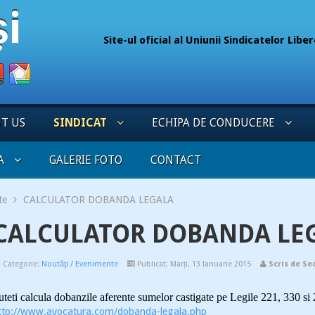
Site-ul oficial al Uniunii Sindicatelor Lib
075
UT US
SINDICAT
ECHIPA DE CONDUCERE
A
GALERIE FOTO
CONTACT
te
CALCULATOR DOBANDA LEGALA
CALCULATOR DOBANDA LE
Categorie:
Noutăţi / Evenimente
Publicat: Marți, 13 Ianuarie 2015
Scris de Se
uteti calcula dobanzile aferente sumelor castigate pe Legile 221, 330 si
ttp://www.avocatura.com/dobanda-legala.php