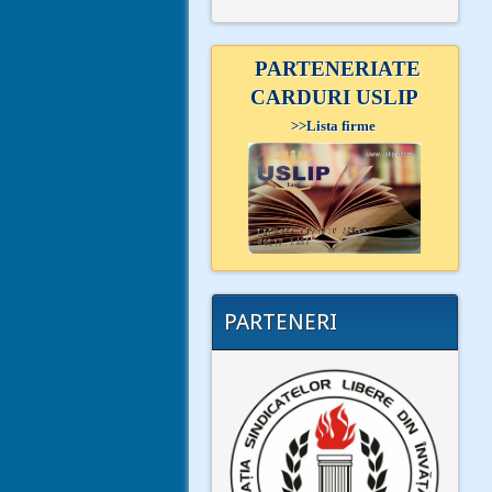
PARTENERIATE
CARDURI USLIP
>>
Lista firme
PARTENERI