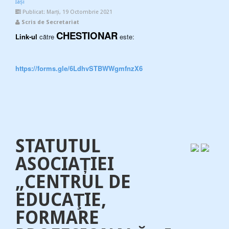
Iași
Publicat: Marți, 19 Octombrie 2021
Scris de Secretariat
CHESTIONAR
Link-ul
către
este:
https://forms.gle/6LdhvSTBWWgmfnzX6
STATUTUL
ASOCIAȚIEI
„CENTRUL DE
EDUCAŢIE,
FORMARE