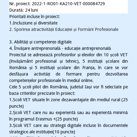
Nr. proiect: 2022-1-RO01-KA210-VET-000084729
Durată: 24 luni
Prioritati incluse în proiect
:
1.
Incluziune și diversitate
2. Sporirea atractivității Educației și Formării Profesionale
3. Abilități și competențe digitale
4. Învățare antreprenorială - educație antreprenorială
Proiectul se adresează profesorilor și elevilor din 10 școli VET
(învățământ profesional și tehnic), 5 instituții școlare din
România și 5 instituții școlare din Franța, în care se vor
desfășura activități de formare pentru dezvoltarea
competențelor profesionale în mediul online.
Cele 5 școli pilot din România, judetul Iași vor fi selectate pe
baza criteriilor precizate în proiect
:
1.Scoli VET situate
în zone dezavantajate din mediul rural (25
puncte)
2.Școli VET care nu au experientă sau au experientă minimă
în programul Erasmus +(25 puncte)
3.Școli VET care au strategii digitale incluse în documentele
strategice ale instituției(10 puncte)