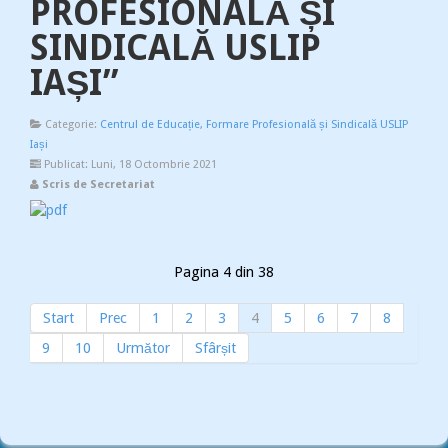
PROFESIONALĂ ȘI
SINDICALĂ USLIP
IAȘI”
Categorie:
Centrul de Educație, Formare Profesională și Sindicală USLIP
Iași
Publicat: Luni, 18 Octombrie 2021
Scris de Secretariat
Pagina 4 din 38
Start
Prec
1
2
3
4
5
6
7
8
9
10
Următor
Sfârșit