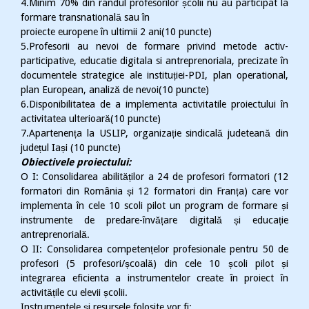
4.Minim 70% din randul profesorilor școlii nu au participat la
formare transnatională sau în
proiecte europene în ultimii 2 ani(10 puncte)
5.Profesorii au nevoi de formare privind metode activ-
participative, educatie digitala si antreprenoriala, precizate în
documentele strategice ale instituției-PDI, plan operational,
plan European, analiză de nevoi(10 puncte)
6.Disponibilitatea de a implementa activitatile proiectului în
activitatea ulterioară(10 puncte)
7.Apartenența la USLIP, organizație sindicală judeteană din
județul Iași (10 puncte)
Obiectivele proiectului:
O I: Consolidarea abilităților a 24 de profesori formatori (12
formatori din România și 12 formatori din Franța) care vor
implementa în cele 10 scoli pilot un program de formare și
instrumente de predare-învățare digitală și educație
antreprenorială.
O II: Consolidarea competențelor profesionale pentru 50 de
profesori (5 profesori/școală) din cele 10 școli pilot și
integrarea eficienta a instrumentelor create în proiect în
activitățile cu elevii școlii.
Instrumentele și resursele folosite vor fi: