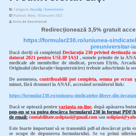
Categorie:
Noutăţi / Evenimente
Publicat: Marți, 18 Ianuarie 2022
Scris de Secretariat
Redirecționează 3,5% gratuit acce
https://formular230.ro/uniunea-sindicatel
preuniversitar-ia
Dacă doriți să completați
Declarația 230 privind destinația 
datorat 2021 pentru USLIP IAȘI
, sumele primite de la ANAF 
medicale ale membrilor de sindicat, precum Elytis, Arcadi
Originalul (declarație+împuternicire) trebuie adus/trimis la 
De asemenea,
contribuabilii pot completa, semna pe ecran ş
minut, fără drumuri la ANAF, accesȃnd următorul link:
https://formular230.ro/uniunea-sindicatelor-libere-din-invatam
Dacă se optează pentru
varianta on-line
, după apăsarea buto
pop-up se va putea descărca formularul 230 în format PDF/Im
de email:
contabilitate.uslipiasi@gmail.com
sau
uslipiasi@ya
Este foarte important să se transmită pdf-ul descărcat prin em
se ocupe de depunerea formularului. Se va primi ulterio