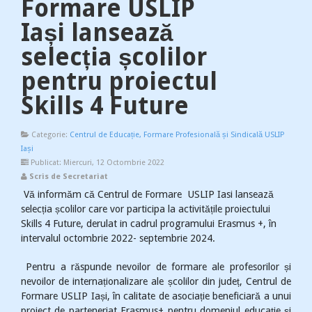
Formare USLIP
Iași lansează
selecția școlilor
pentru proiectul
Skills 4 Future
Categorie:
Centrul de Educație, Formare Profesională și Sindicală USLIP
Iași
Publicat: Miercuri, 12 Octombrie 2022
Scris de Secretariat
Vă informăm că Centrul de Formare USLIP Iasi lansează
selecția școlilor care vor participa la activitățile proiectului
Skills 4 Future, derulat in cadrul programului Erasmus +, în
intervalul octombrie 2022- septembrie 2024.
Pentru a răspunde nevoilor de formare ale profesorilor și
nevoilor de internaționalizare ale școlilor din județ, Centrul de
Formare USLIP Iași, în calitate de asociație beneficiară a unui
proiect de parteneriat Erasmus+ pentru domeniul educație și