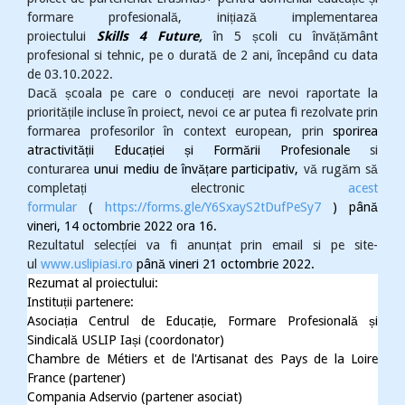
formare profesională, inițiază implementarea
proiectului
Skills 4 Future
,
în 5 școli cu învățământ
profesional si tehnic, pe o durată de 2 ani, începând cu data
de 03.10.2022.
Dacă școala pe care o conduceți are nevoi raportate la
prioritățile incluse în proiect, nevoi ce ar putea fi rezolvate prin
formarea profesorilor în context european, prin
sporirea
atractivității Educației și Formării Profesionale
si
conturarea
unui mediu de învățare participativ,
vă rugăm să
completați electronic
acest
formular
(
https://forms.gle/Y6SxayS2tDufPeSy7
) până
vineri, 14 octombrie 2022 ora 16.
Rezultatul selecțíei va fi anunțat prin email si pe site-
ul
www.uslipiasi.ro
până vineri 21 octombrie 2022.
Rezumat al proiectului:
Institu
ții partenere:
Asociația Centrul de Educație, Formare Profesională și
Sindicală USLIP Iași (coordonator)
Chambre de Métiers et de l'Artisanat des Pays de la Loire
France (partener)
Compania Adservio (partener asociat)